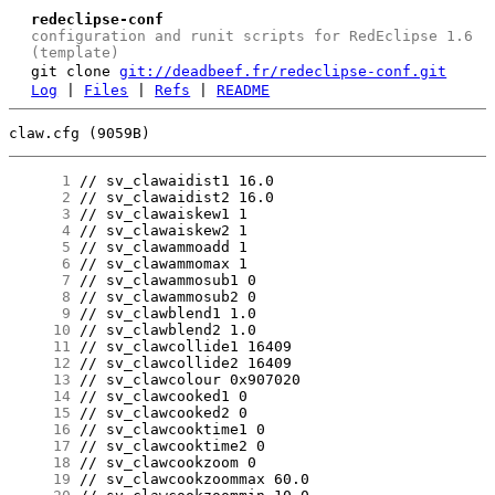
redeclipse-conf
configuration and runit scripts for RedEclipse 1.6
(template)
git clone
git://deadbeef.fr/redeclipse-conf.git
Log
|
Files
|
Refs
|
README
claw.cfg (9059B)
      1
      2
      3
      4
      5
      6
      7
      8
      9
     10
     11
     12
     13
     14
     15
     16
     17
     18
     19