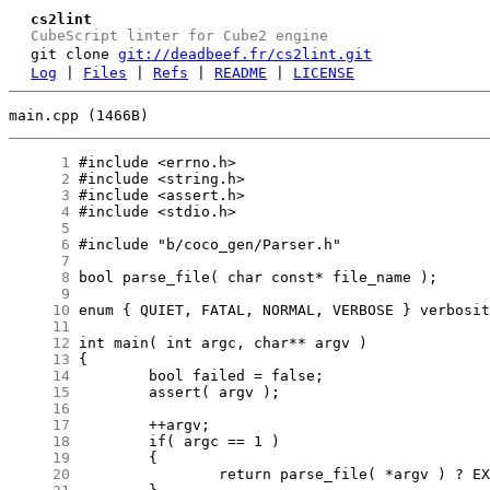
cs2lint
CubeScript linter for Cube2 engine
git clone
git://deadbeef.fr/cs2lint.git
Log
|
Files
|
Refs
|
README
|
LICENSE
main.cpp (1466B)
      1
      2
      3
      4
      5
      6
      7
      8
      9
     10
     11
     12
     13
     14
     15
     16
     17
     18
     19
     20